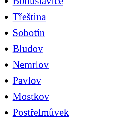
Bohuslavice
Třeština
Sobotín
Bludov
Nemrlov
Pavlov
Mostkov
Postřelmůvek