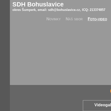
SDH Bohuslavice
okres Šumperk, email:
sdh@bohuslavice.cz
, ICQ: 213374857
Novinky
Náš sbor
Foto-video
Videogal